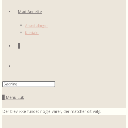
Mød Annette
Anbefalinger
Kontakt
0
Toggle
Press
website
Escape
0
Menu
Luk
to
close
search
Der blev ikke fundet nogle varer, der matcher dit valg.
the
search
panel.