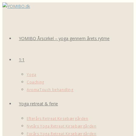
Skip
to
content
YOMIBO Årscirkel – yoga gennem årets rytme
1:1
Yoga
Coaching
AromaTouch behandling
Yoga retreat & ferie
Efterårs Retreat Kirsebærgården
Nytårs Yoga Retreat Kirsebærgården
Forårs Yoga Retreat Kirsebærgården