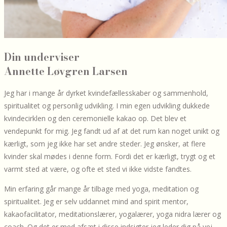
Din underviser
Annette Løvgren Larsen
Jeg har i mange år dyrket kvindefællesskaber og sammenhold,
spiritualitet og personlig udvikling. I min egen udvikling dukkede
kvindecirklen og den ceremonielle kakao op. Det blev et
vendepunkt for mig. Jeg fandt ud af at det rum kan noget unikt og
kærligt, som jeg ikke har set andre steder. Jeg ønsker, at flere
kvinder skal mødes i denne form. Fordi det er kærligt, trygt og et
varmt sted at være, og ofte et sted vi ikke vidste fandtes.
Min erfaring går mange år tilbage med yoga, meditation og
spiritualitet. Jeg er selv uddannet mind and spirit mentor,
kakaofacilitator, meditationslærer, yogalærer, yoga nidra lærer og
coach. Og det er med afsæt i disse indsigter jeg leder dig på vej.