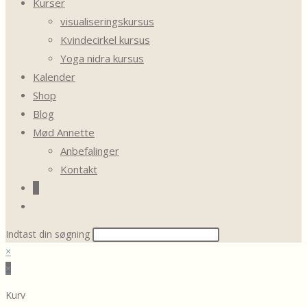
Kurser
visualiseringskursus
Kvindecirkel kursus
Yoga nidra kursus
Kalender
Shop
Blog
Mød Annette
Anbefalinger
Kontakt
0
Toggle
website
Search
Indtast din søgning
search
this
×
website
×
Kurv