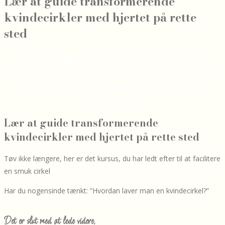
Lær at guide transformerende
kvindecirkler med hjertet på rette
sted
Få værktøjerne til at facilitere en smuk
cirkel der skaber sammenhold og rører
dybt og gør en kæmpe forskel for dine
medsøstre.
Lær at guide transformerende
kvindecirkler med hjertet på rette sted
Tøv ikke længere, her er det kursus, du har ledt efter til at facilitere
en smuk cirkel
Har du nogensinde tænkt: ”Hvordan laver man en kvindecirkel?”
Det er slut med at lede videre.