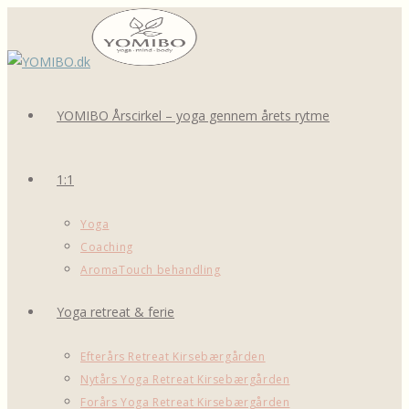
Skip
to
content
YOMIBO Årscirkel – yoga gennem årets rytme
1:1
Yoga
Coaching
AromaTouch behandling
Yoga retreat & ferie
Efterårs Retreat Kirsebærgården
Nytårs Yoga Retreat Kirsebærgården
Forårs Yoga Retreat Kirsebærgården