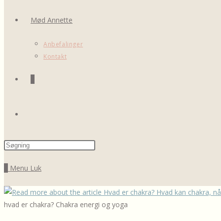
Mød Annette
Anbefalinger
Kontakt
0
Toggle
Press
website
Escape
0
Menu
Luk
to
close
search
the
hvad er chakra? Chakra energi og yoga
search
panel.