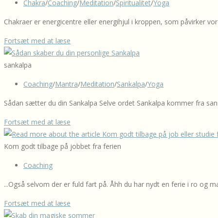
Post
Chakra
/
Coaching
/
Meditation
/
Spiritualitet
/
Yoga
category:
Chakraer er energicentre eller energihjul i kroppen, som påvirker vor
Hvad
Fortsæt med at læse
er
chakra?
sankalpa
Hvad
Post
Coaching
/
Mantra
/
Meditation
/
Sankalpa
/
Yoga
kan
category:
chakra,
Sådan sætter du din Sankalpa Selve ordet Sankalpa kommer fra sanskri
når
Sådan
Fortsæt med at læse
vi
skaber
tør
du
Kom godt tilbage på jobbet fra ferien
arbejde
din
med
Post
Coaching
personlige
det.
category:
Sankalpa
...Også selvom der er fuld fart på. Åhh du har nydt en ferie i ro o
for
Kom
Fortsæt med at læse
det
godt