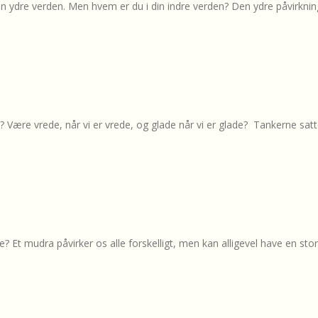
den ydre verden. Men hvem er du i din indre verden? Den ydre påvirkni
vil? Være vrede, når vi er vrede, og glade når vi er glade? Tankerne sat
 mudra påvirker os alle forskelligt, men kan alligevel have en stor ef