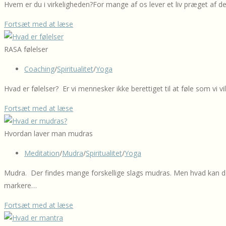
Hvem er du i virkeligheden?For mange af os lever et liv præget af 
Tid
Fortsæt med at læse
til
refleksion
RASA følelser
￼
Post
Coaching
/
Spiritualitet
/
Yoga
category:
Hvad er følelser? Er vi mennesker ikke berettiget til at føle som vi 
￼
Fortsæt med at læse
Hvad
er
Hvordan laver man mudras
følelser?
Post
Meditation
/
Mudra
/
Spiritualitet
/
Yoga
category:
Mudra. Der findes mange forskellige slags mudras. Men hvad kan de? Et
markere…
Hvad
Fortsæt med at læse
er