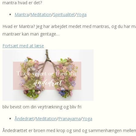
et
mantra hvad er det?
mudra?
Post
Mantra
/
Meditation
/
Spiritualitet
/
Yoga
category:
Hvad er Mantra? Jeg har arbejdet medet med mantras, og du har m
mantraer kan man gentage…
Hvad
Fortsæt med at læse
er
et
mantra?
bliv bevist om din vejrtrækning og bliv fri
Post
Åndedræt
/
Meditation
/
Pranayama
/
Yoga
category:
Åndedrættet er broen med krop og sind og sammenhængen mellem det 