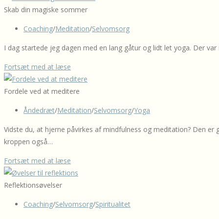
nye
tilbage
Skab din magiske sommer
år
på
Post
Coaching
/
Meditation
/
Selvomsorg
job
category:
eller
I dag startede jeg dagen med en lang gåtur og lidt let yoga. Der var
studie
Skab
Fortsæt med at læse
fra
din
ferien
magiske
Fordele ved at meditere
sommer
Post
Åndedræt
/
Meditation
/
Selvomsorg
/
Yoga
category:
Vidste du, at hjerne påvirkes af mindfulness og meditation? Den er 
kroppen også…
Fordele
Fortsæt med at læse
ved
at
Reflektionsøvelser
meditere
Post
Coaching
/
Selvomsorg
/
Spiritualitet
category: