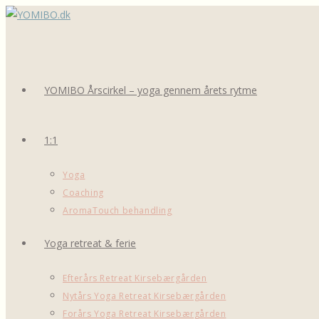
Skip
to
content
YOMIBO Årscirkel – yoga gennem årets rytme
1:1
Yoga
Coaching
AromaTouch behandling
Yoga retreat & ferie
Efterårs Retreat Kirsebærgården
Nytårs Yoga Retreat Kirsebærgården
Forårs Yoga Retreat Kirsebærgården