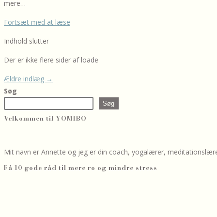
mere…
Åndedrættet
Fortsæt med at læse
&
Indhold slutter
meditation
Der er ikke flere sider af loade
Ældre indlæg
→
Søg
Søg
Velkommen til YOMIBO
Mit navn er Annette og jeg er din coach, yogalærer, meditationslære
Få 10 gode råd til mere ro og mindre stress